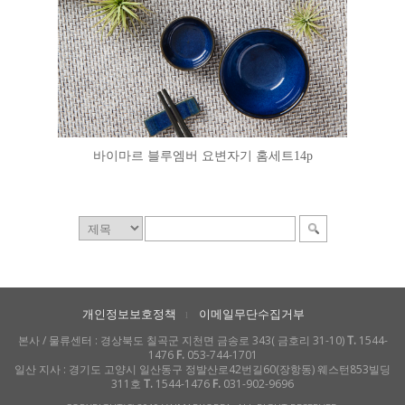
바이마르 블루엠버 요변자기 홈세트14p
개인정보보호정책
이메일무단수집거부
l
본사 / 물류센터 : 경상북도 칠곡군 지천면 금송로 343( 금호리 31-10)
T.
1544-
1476
F.
053-744-1701
일산 지사 : 경기도 고양시 일산동구 정발산로42번길60(장항동) 웨스턴853빌딩
311호
T.
1544-1476
F.
031-902-9696