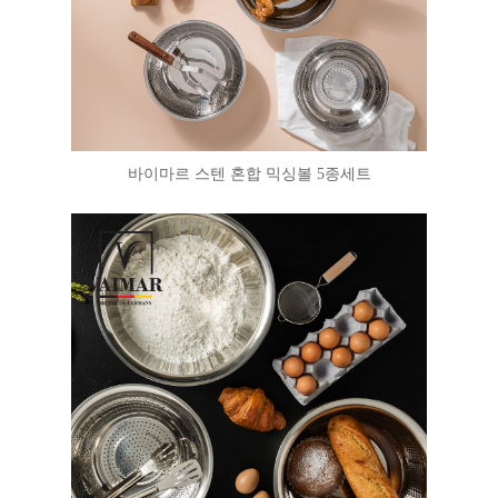
바이마르 스텐 혼합 믹싱볼 5종세트