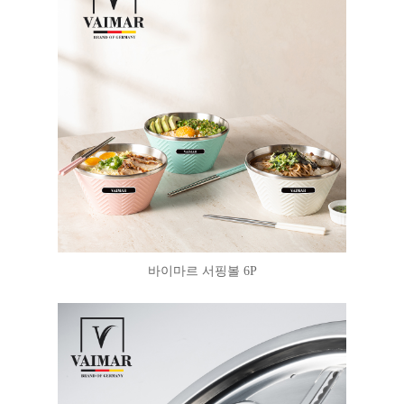
바이마르 서핑볼 6P