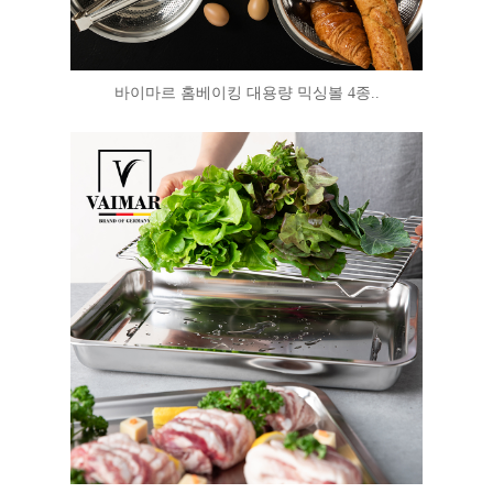
바이마르 홈베이킹 대용량 믹싱볼 4종..