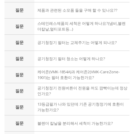
질문
제품과 관련된 소모품 들을 구매 할 수 있나요??
스테인레스제품의 세척은 어떻게 하나요?(냄비,블렌
질문
더칼날,멀티포트등...)
질문
공기청정기 필터는 교체주기는 어떻게 되나요?
질문
공기청정기 필터 청소는 어떻게 하나요?
케어존(VMK-1854A)과 케어존2(VMK-CareZone-
질문
1901)는 필터 호환이 가능한가요?
공기청정기 전원버튼이 전원을 꺼도 깜빡이는데 정상
질문
인가요?
13등급필가 나와 있던데 기존 공기청정기에 호환이
질문
가능한가요?
질문
블렌더 칼날을 분리해서 세척이 가능한가요?