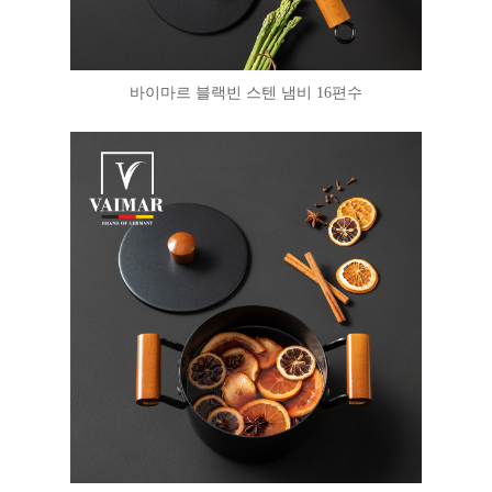
바이마르 블랙빈 스텐 냄비 16편수