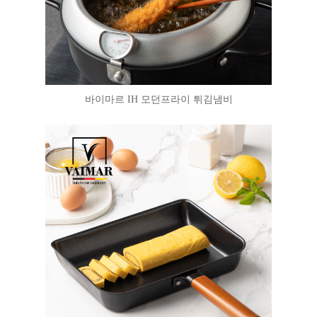
바이마르 IH 모던프라이 튀김냄비