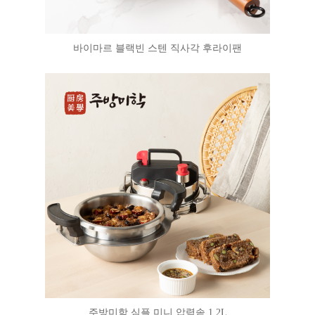
바이마르 블랙빈 스텐 직사각 후라이팬
주방미학 심플 미니 압력솥 1.2L