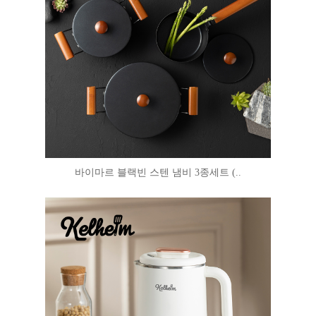
바이마르 블랙빈 스텐 냄비 3종세트 (..