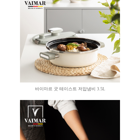
바이마르 굿 테이스트 저압냄비 3.5L