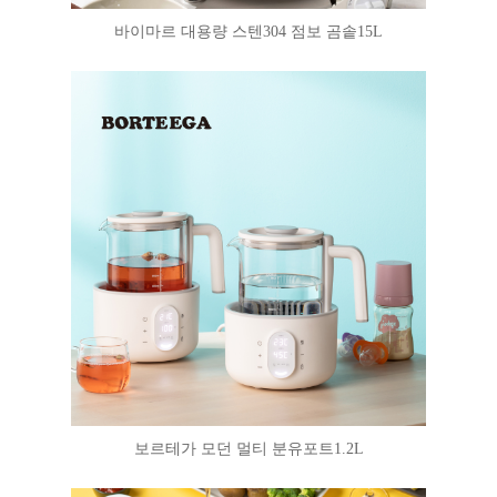
바이마르 대용량 스텐304 점보 곰솥15L
보르테가 모던 멀티 분유포트1.2L