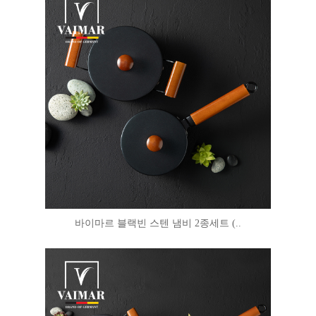
바이마르 블랙빈 스텐 냄비 2종세트 (..