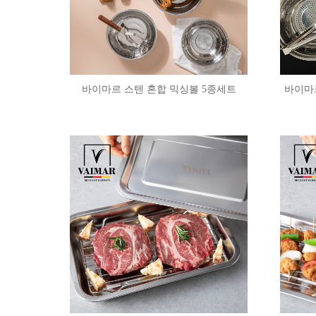
바이마르 스텐 혼합 믹싱볼 5종세트
바이마르