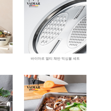
바이마르 멀티 채반 믹싱볼 세트