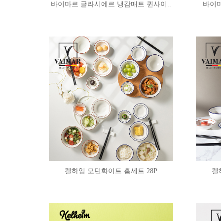
바이마르 글라시에르 냉감매트 퀸사이..
바이마
켈하임 모던화이트 홈세트 28P
켈