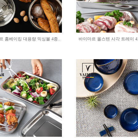
 홈베이킹 대용량 믹싱볼 4종..
바이마르 올스텐 사각 트레이 4호