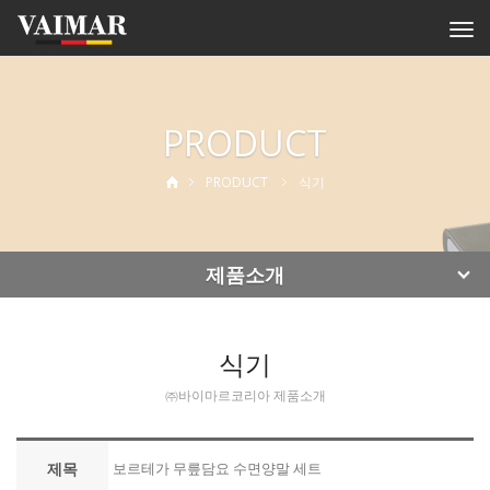
Togg
navi
PRODUCT
PRODUCT
식기
제품소개
식기
㈜바이마르코리아 제품소개
제목
보르테가 무릎담요 수면양말 세트