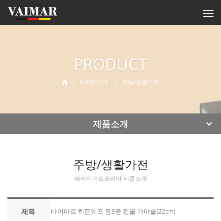
Togg
navi
PRODUCT
PRODUCT
주방/생활가전
제품소개
주방/생활가전
㈜바이마르코리아 제품소개
제목
바이마르 히든쉐프 통3중 전골 가마솥(22cm)